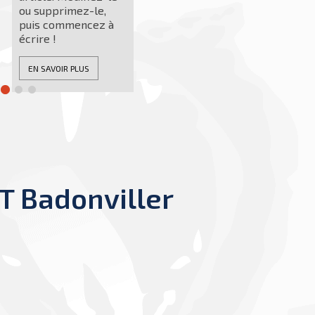
supprimez-le,
s commencez à
re !
 SAVOIR PLUS
T Badonviller