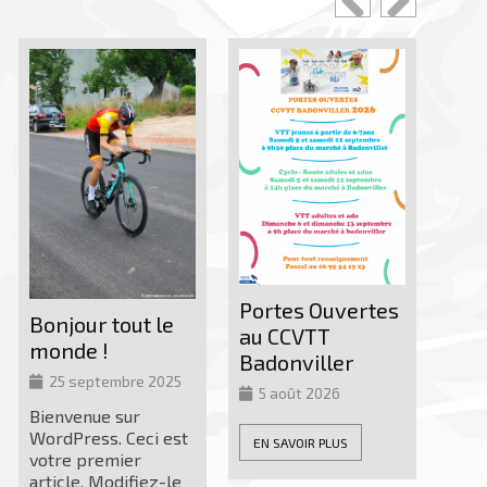
NOCTURNE
Janvier
18 janvier 
SORTIE NO
MARCHE VTT
JANVIER Le
Portes Ouvertes
courageux c
jour tout le
au CCVTT
et marcheur
nde !
Badonviller
CCVTT se so
5 septembre 2025
répartis sur
5 août 2026
circuit VTT 
nvenue sur
et un
[…]
dPress. Ceci est
EN SAVOIR PLUS
re premier
EN SAVOIR PL
icle. Modifiez-le