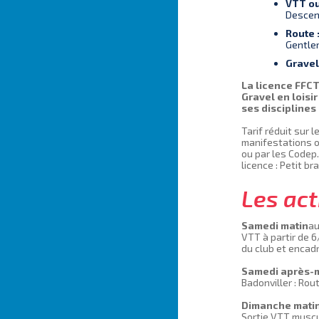
VTT ou
Descent
Route 
Gentle
Gravel
La licence FFCT
Gravel en loisi
ses disciplines
Tarif réduit sur 
manifestations o
ou par les Codep.
licence : Petit b
Les act
Samedi matin
au
VTT à partir de 
du club et encad
Samedi après-m
Badonviller : Ro
Dimanche mati
Sortie VTT muscu