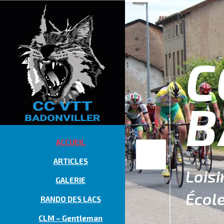
C
B
ACCUEIL
ARTICLES
Loisi
GALERIE
École
RANDO DES LACS
CLM – Gentleman