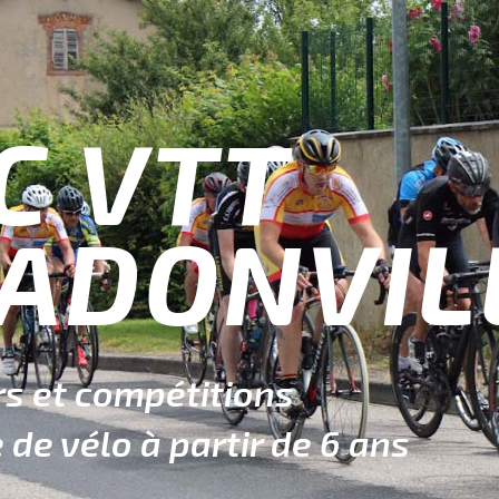
C VTT
ADONVIL
rs et compétitions
 de vélo à partir de 6 ans