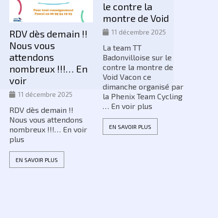
le contre la
CONSU
montre de Void
RAND
CLIQU
RDV dès demain !!
11 décembre 2025
Nous vous
La team TT
EN SA
attendons
Badonvilloise sur le
contre la montre de
nombreux !!!… En
Void Vacon ce
voir
dimanche organisé par
11 décembre 2025
la Phenix Team Cycling
… En voir plus
RDV dès demain !!
Nous vous attendons
EN SAVOIR PLUS
nombreux !!!… En voir
plus
EN SAVOIR PLUS