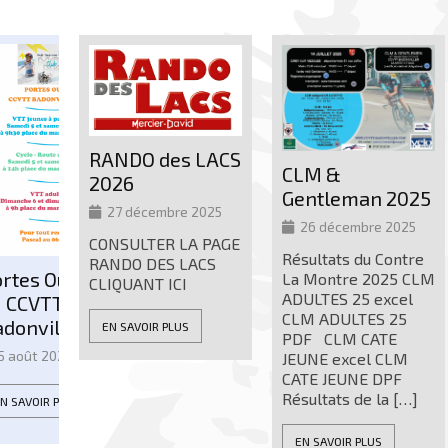
RANDO des LACS
CLM &
2026
Gentleman 2025
27 décembre 2025
26 décembre 2025
CONSULTER LA PAGE
Résultats du Contre
RANDO DES LACS
ertes
La Montre 2025 CLM
CLIQUANT ICI
Bon
ADULTES 25 excel
CLM ADULTES 25
mo
r
EN SAVOIR PLUS
PDF CLM CATE
2
JEUNE excel CLM
CATE JEUNE DPF
Bie
Résultats de la
[…]
Wor
vot
art
EN SAVOIR PLUS