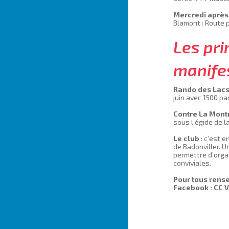
Mercredi après
Blamont : Route 
Les pri
manifes
Rando des Lacs
juin avec 1500 pa
Contre La Mont
sous l’égide de la
Le club
: c’est e
de Badonviller. 
permettre d’orga
conviviales.
Pour tous rense
Facebook : CC 