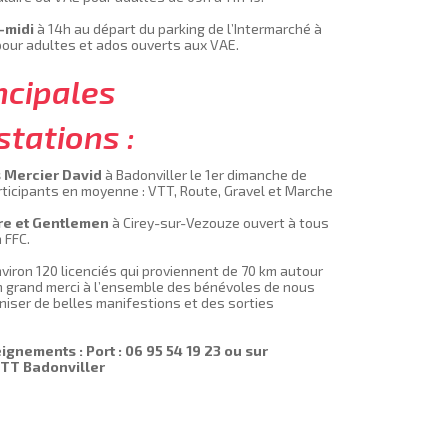
-midi
à 14h au départ du parking de l’Intermarché à
pour adultes et ados ouverts aux VAE.
ncipales
tations :
 Mercier David
à Badonviller le 1er dimanche de
rticipants en moyenne : VTT, Route, Gravel et Marche
re et Gentlemen
à Cirey-sur-Vezouze ouvert à tous
 FFC.
nviron 120 licenciés qui proviennent de 70 km autour
Un grand merci à l’ensemble des bénévoles de nous
niser de belles manifestions et des sorties
ignements : Port : 06 95 54 19 23 ou sur
VTT Badonviller