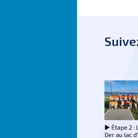
Suive
Petit retour de
▶️ Étape 2 :
Danièle et Odette
Der au lac d