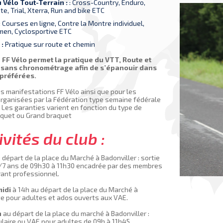
 Vélo Tout-Terrain :
: Cross-Country, Enduro,
e, Trial, Xterra, Run and bike ETC
:
Courses en ligne, Contre la Montre individuel,
men, Cyclosportive ETC
 :
Pratique sur route et chemin
 FF Vélo permet la pratique du VTT, Route et
r sans chronométrage afin de s’épanouir dans
 préférées.
les manifestations FF Vélo ainsi que pour les
rganisées par la Fédération type semaine fédérale
 Les garanties varient en fonction du type de
raquet ou Grand braquet
ivités du club :
 départ de la place du Marché à Badonviller : sortie
6/7 ans de 09h30 à 11h30 encadrée par des membres
rant professionnel.
idi
à 14h au départ de la place du Marché à
ute pour adultes et ados ouverts aux VAE.
n
au départ de la place du marché à Badonviller :
laire ou VAE pour adultes de 09h à 11h45.