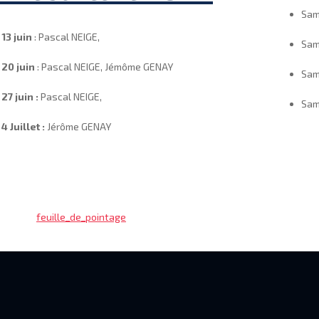
Sam
i
13 juin
: Pascal NEIGE,
Sam
i
20 juin
: Pascal NEIGE, Jémôme GENAY
Sam
i
27 juin :
Pascal NEIGE,
Sam
i
4 Juillet :
Jérôme GENAY
feuille_de_pointage