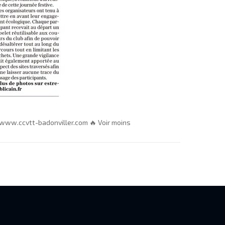
e www.ccvtt-badonviller.com 🔥 Voir moins